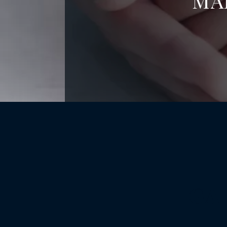
MA
GA