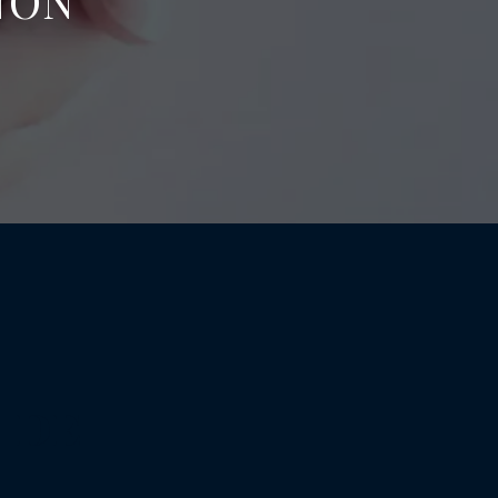
NON
 DE