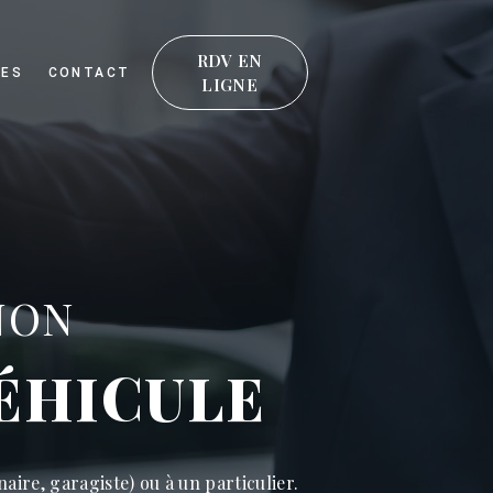
RDV EN
RES
CONTACT
LIGNE
NON
ÉHICULE
ire, garagiste) ou à un particulier.