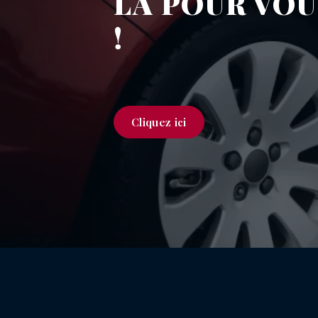
LÀ POUR VO
!
Cliquez ici