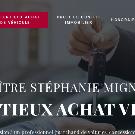
TENTIEUX ACHAT
DROIT DU CONFLIT
HONORAI
DE VÉHICULE
IMMOBILIER
ÎTRE STÉPHANIE MIG
TIEUX ACHAT V
sion à un professionnel (marchand de voitures, concessionna