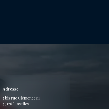
Adresse
7 bis rue Clémenceau
59126 Linselles