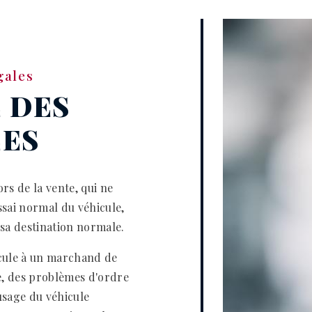
gales
 DES
ÉES
ors de la vente, qui ne
ssai normal du véhicule,
 sa destination normale.
icule à un marchand de
te, des problèmes d'ordre
usage du véhicule