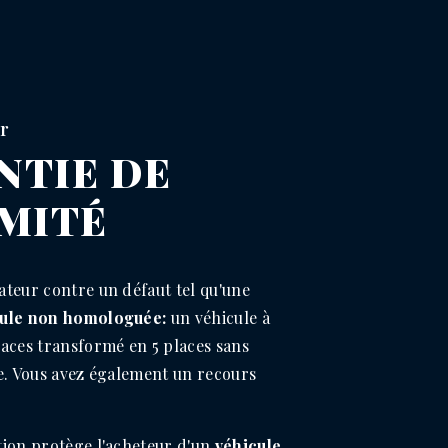
r
NTIE DE
MITÉ
teur contre un défaut tel qu'une
cule non homologuée:
un véhicule à
aces transformé en 5 places sans
e. Vous avez également un recours
ion protège l'acheteur d'un
véhicule