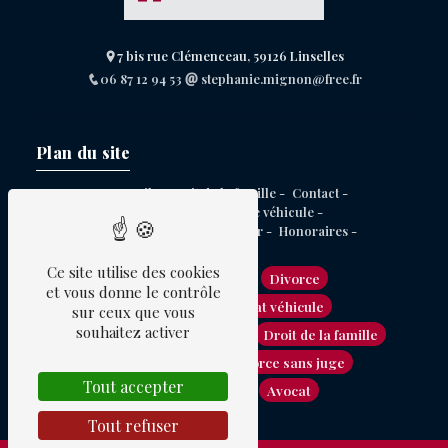
7 bis rue Clémenceau, 59126 Linselles
06 87 12 94 53
stephanie.mignon@free.fr
Plan du site
Accueil -
Droit de la famille -
Contact -
Contentieux achat de véhicule -
Droit du conflit immobilier -
Honoraires -
Ce site utilise des cookies
Avocat immobilier
Divorce
et vous donne le contrôle
Avocat en litige achat véhicule
sur ceux que vous
souhaitez activer
Droit du conflit immobilier
Droit de la famille
Garde d'enfants
Divorce sans juge
Tout accepter
Divorce amiable
Avocat
Tout refuser