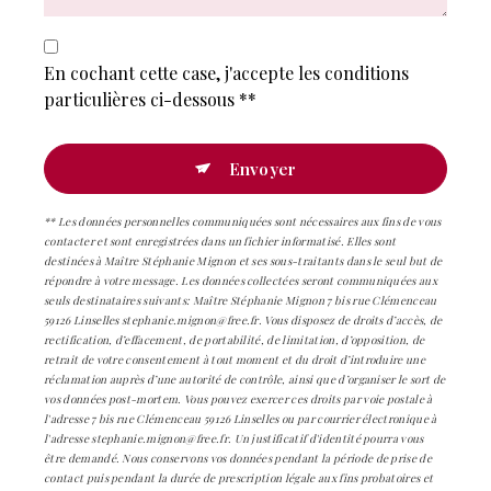
En cochant cette case, j'accepte les conditions
particulières ci-dessous **
Envoyer
** Les données personnelles communiquées sont nécessaires aux fins de vous
contacter et sont enregistrées dans un fichier informatisé. Elles sont
destinées à Maître Stéphanie Mignon et ses sous-traitants dans le seul but de
répondre à votre message. Les données collectées seront communiquées aux
seuls destinataires suivants: Maître Stéphanie Mignon 7 bis rue Clémenceau
59126 Linselles stephanie.mignon@free.fr. Vous disposez de droits d’accès, de
rectification, d’effacement, de portabilité, de limitation, d’opposition, de
retrait de votre consentement à tout moment et du droit d’introduire une
réclamation auprès d’une autorité de contrôle, ainsi que d’organiser le sort de
vos données post-mortem. Vous pouvez exercer ces droits par voie postale à
l'adresse 7 bis rue Clémenceau 59126 Linselles ou par courrier électronique à
l'adresse stephanie.mignon@free.fr. Un justificatif d'identité pourra vous
être demandé. Nous conservons vos données pendant la période de prise de
contact puis pendant la durée de prescription légale aux fins probatoires et