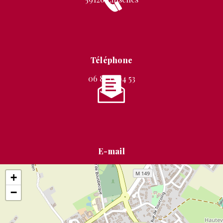
Téléphone
06 87 12 94 53
E-mail
stephanie.mignon@free.fr
+
−