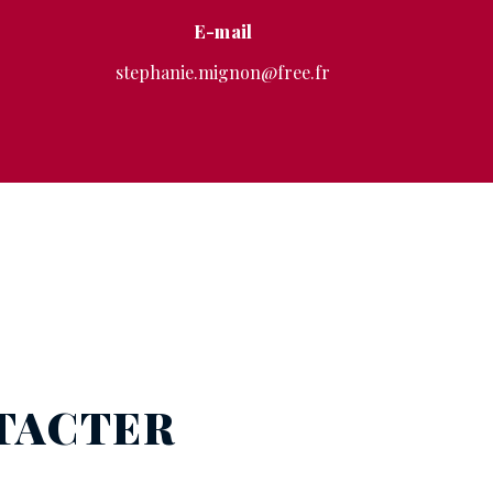
E-mail
stephanie.mignon@free.fr
NTACTER