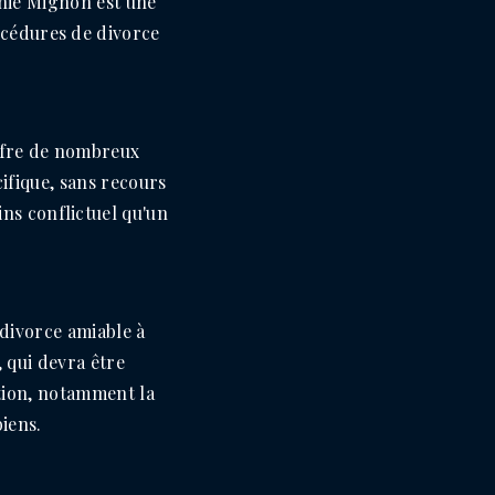
anie Mignon est une
rocédures de divorce
ffre de nombreux
ifique, sans recours
ins conflictuel qu'un
divorce amiable à
, qui devra être
tion, notamment la
biens.