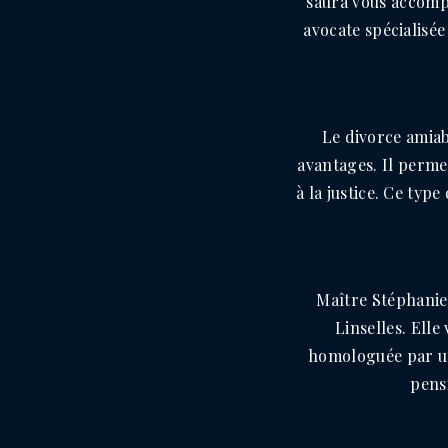
saura vous accompa
avocate spécialisée
Le divorce amia
avantages. Il perme
à la justice. Ce typ
Maître Stéphanie
Linselles. Elle
homologuée par un
pensi