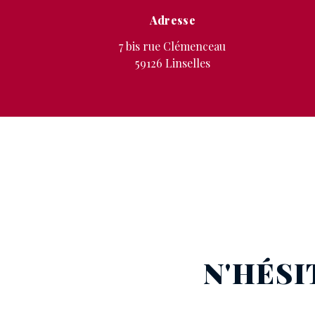
Adresse
7 bis rue Clémenceau
59126 Linselles
N'HÉSI