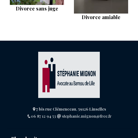
Divorce sans juge
Divorce amiable
7 bis rue Clémenceau, 59126 Linselles
06 87 12 94 53
stephanie.mignon@free.fr