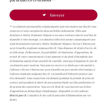
Envoyer
** Les données personnelles communiquées sont nécessaires aux fins de vous
contacter et sont enregistrées dans un fichier informatisé. Elles sont
destinées à Maître Stéphanie Mignon et ses sous-traitants dans le seul but de
répondre à votre message. Les données collectées seront communiquées aux
seuls destinataires suivants: Maître Stéphanie Mignon 7 bis rue Clémenceau
59126 Linselles stephanie.mignon@free.fr. Vous disposez de droits d’accès, de
rectification, d’effacement, de portabilité, de limitation, d’opposition, de
retrait de votre consentement à tout moment et du droit d’introduire une
réclamation auprès d’une autorité de contrôle, ainsi que d’organiser le sort de
vos données post-mortem. Vous pouvez exercer ces droits par voie postale à
l'adresse 7 bis rue Clémenceau 59126 Linselles ou par courrier électronique à
l'adresse stephanie.mignon@free.fr. Un justificatif d'identité pourra vous
être demandé. Nous conservons vos données pendant la période de prise de
contact puis pendant la durée de prescription légale aux fins probatoires et
de gestion des contentieux. Vous avez le droit de vous inscrire sur la liste
d'opposition au démarchage téléphonique, disponible à cette adresse:
Bloctel.gouv.fr
. Consultez le site cnil.fr pour plus d’informations sur vos
droits.