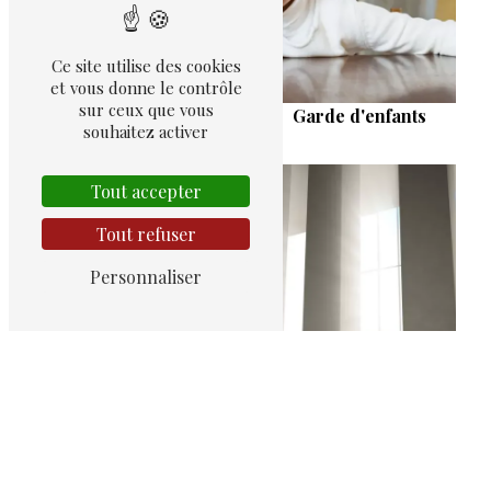
Ce site utilise des cookies
et vous donne le contrôle
Droit de la famille
sur ceux que vous
Garde d'enfants
souhaitez activer
Tout accepter
Tout refuser
Personnaliser
Divorce sans juge
Divorce amiable