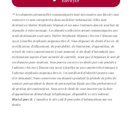
Envoyer
** Les données personnelles communiquées sont nécessaires aux fins de vous
contacter et sont enregistrées dans un fichier informatisé. Elles sont
destinées à Maître Stéphanie Mignon et ses sous-traitants dans le seul but de
répondre à votre message. Les données collectées seront communiquées aux
seuls destinataires suivants: Maître Stéphanie Mignon 7 bis rue Clémenceau
59126 Linselles stephanie.mignon@free.fr. Vous disposez de droits d’accès, de
rectification, d’effacement, de portabilité, de limitation, d’opposition, de
retrait de votre consentement à tout moment et du droit d’introduire une
réclamation auprès d’une autorité de contrôle, ainsi que d’organiser le sort de
vos données post-mortem. Vous pouvez exercer ces droits par voie postale à
l'adresse 7 bis rue Clémenceau 59126 Linselles ou par courrier électronique à
l'adresse stephanie.mignon@free.fr. Un justificatif d'identité pourra vous
être demandé. Nous conservons vos données pendant la période de prise de
contact puis pendant la durée de prescription légale aux fins probatoires et
de gestion des contentieux. Vous avez le droit de vous inscrire sur la liste
d'opposition au démarchage téléphonique, disponible à cette adresse:
Bloctel.gouv.fr
. Consultez le site cnil.fr pour plus d’informations sur vos
droits.