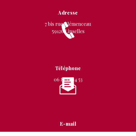
Adresse
7 bis rue Clémenceau
59126 Linselles
Téléphone
06 87 12 94 53
E-mail
stephanie.mignon@free.fr