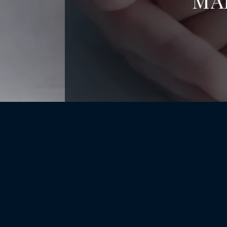
MA
DROIT