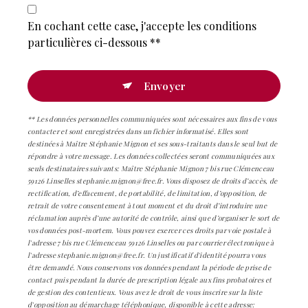
En cochant cette case, j'accepte les conditions
particulières ci-dessous **
Envoyer
** Les données personnelles communiquées sont nécessaires aux fins de vous
contacter et sont enregistrées dans un fichier informatisé. Elles sont
destinées à Maître Stéphanie Mignon et ses sous-traitants dans le seul but de
répondre à votre message. Les données collectées seront communiquées aux
seuls destinataires suivants: Maître Stéphanie Mignon 7 bis rue Clémenceau
59126 Linselles stephanie.mignon@free.fr. Vous disposez de droits d’accès, de
rectification, d’effacement, de portabilité, de limitation, d’opposition, de
retrait de votre consentement à tout moment et du droit d’introduire une
réclamation auprès d’une autorité de contrôle, ainsi que d’organiser le sort de
vos données post-mortem. Vous pouvez exercer ces droits par voie postale à
l'adresse 7 bis rue Clémenceau 59126 Linselles ou par courrier électronique à
l'adresse stephanie.mignon@free.fr. Un justificatif d'identité pourra vous
être demandé. Nous conservons vos données pendant la période de prise de
contact puis pendant la durée de prescription légale aux fins probatoires et
de gestion des contentieux. Vous avez le droit de vous inscrire sur la liste
d'opposition au démarchage téléphonique, disponible à cette adresse: