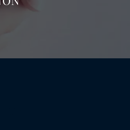
NON
 DE