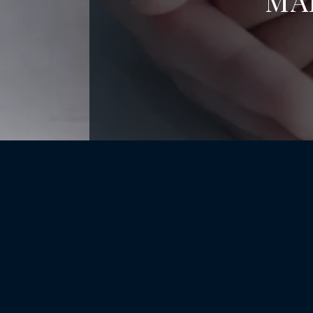
MA
GA