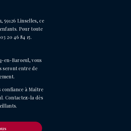
 59126 Linselles, ce
'enfants. Pour toute
03 20 46 84 15.
q-en-Baroeul, vous
s seront entre de
sement.
s confiance à Maître
l. Contactez-la dès
illants.
ous