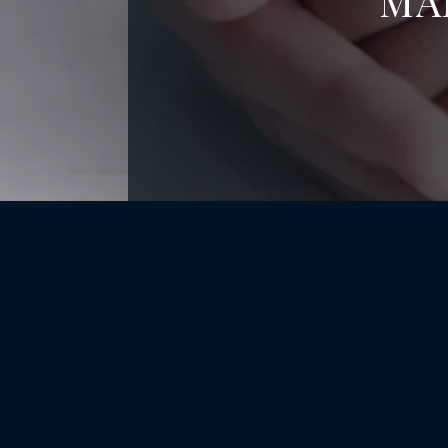
MA
GA