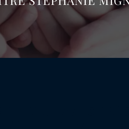
ÎTRE STÉPHANIE MIG
RDE D'ENFANTS PRÈS
MARCQ-EN-BAROEU