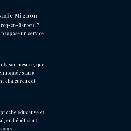
hanie Mignon
Marcq-en-Baroeul ?
 propose un service
.
ants sur mesure, que
tentionnée saura
nt chaleureux et
pproche éducative et
l, en bénéficiant
esoins.