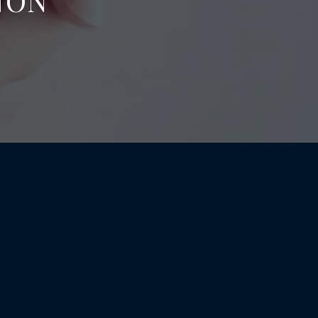
NON
 DE
L