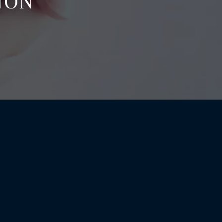
NON
 DE