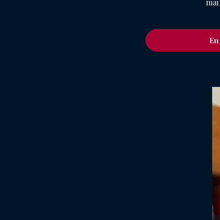
mai
En