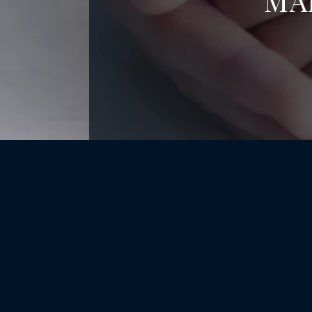
MA
GA