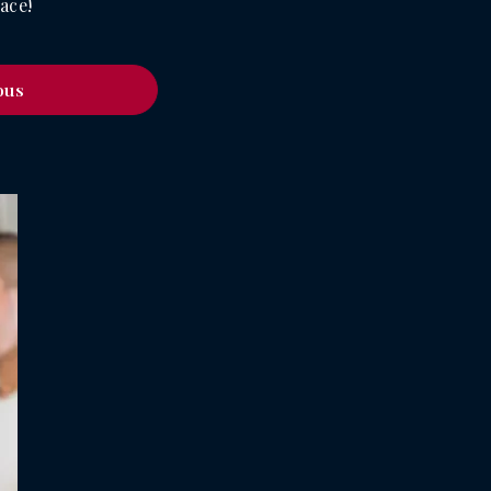
ace!
ous