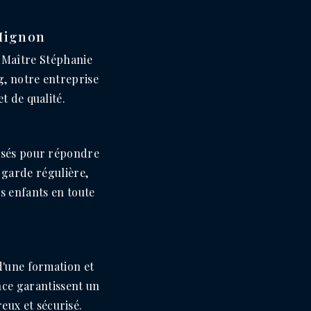
 Mignon
 Maître Stéphanie
g, notre entreprise
t de qualité.
isés pour répondre
 garde régulière,
s enfants en toute
d'une formation et
nce garantissent un
ux et sécurisé.