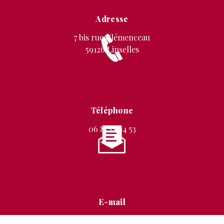
Adresse
7 bis rue Clémenceau
59126 Linselles
Téléphone
06 87 12 94 53
E-mail
stephanie.mignon@free.fr