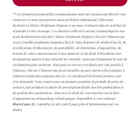
** Les données personnelles communiquées sont nécessaires aux fins de vous
contacter et sont enregistrées dans un fichier informatisé. Elles sont
destinées à Maître Stéphanie Mignon et ses sous-traitants dans le seul but de
répondre à votre message. Les données collectées seront communiquées aux
seuls destinataires suivants: Maître Stéphanie Mignon 7 bis rue Clémenceau
59126 Linselles stephanie.mignon@free.fr. Vous disposez de droits d’accès, de
rectification, d’effacement, de portabilité, de limitation, d’opposition, de
retrait de votre consentement à tout moment et du droit d’introduire une
réclamation auprès d’une autorité de contrôle, ainsi que d’organiser le sort de
vos données post-mortem. Vous pouvez exercer ces droits par voie postale à
l'adresse 7 bis rue Clémenceau 59126 Linselles ou par courrier électronique à
l'adresse stephanie.mignon@free.fr. Un justificatif d'identité pourra vous
être demandé. Nous conservons vos données pendant la période de prise de
contact puis pendant la durée de prescription légale aux fins probatoires et
de gestion des contentieux. Vous avez le droit de vous inscrire sur la liste
d'opposition au démarchage téléphonique, disponible à cette adresse:
Bloctel.gouv.fr
. Consultez le site cnil.fr pour plus d’informations sur vos
droits.