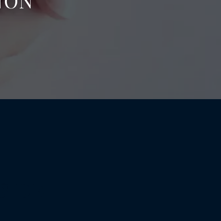
NON
S DE