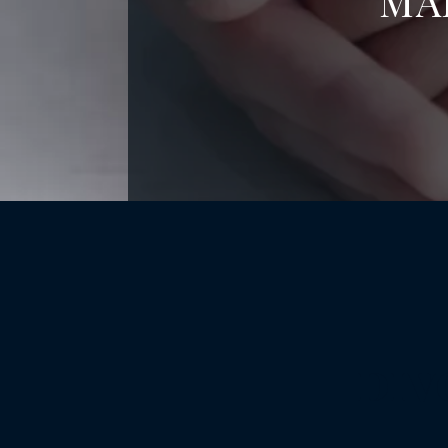
MA
DIV