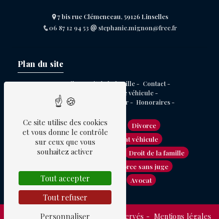
7 bis rue Clémenceau, 59126 Linselles
06 87 12 94 53
stephanie.mignon@free.fr
Plan du site
Accueil -
Droit de la famille -
Contact -
Contentieux achat de véhicule -
Droit du conflit immobilier -
Honoraires -
Ce site utilise des cookies
Avocat immobilier
Divorce
et vous donne le contrôle
Avocat en litige achat véhicule
sur ceux que vous
souhaitez activer
Droit du conflit immobilier
Droit de la famille
Garde d'enfants
Divorce sans juge
Tout accepter
Divorce amiable
Avocat
Tout refuser
Personnaliser
©
Vistalid
- 2026 - Tous droits réservés -
Mentions légales