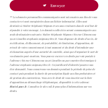
Envoyer
** Les données personnelles communiquées sont nécessaires aux fins de vous
contacter et sont enregistrées dans un fichier informatisé. Elles sont
destinées à Maître Stéphanie Mignon et ses sous-traitants dans le seul but de
répondre à votre message. Les données collectées seront communiquées aux
seuls destinataires suivants: Maître Stéphanie Mignon 7 bis rue Clémenceau
59126 Linselles stephanie.mignon@free.fr. Vous disposez de droits d’accès, de
rectification, d’effacement, de portabilité, de limitation, d’opposition, de
retrait de votre consentement à tout moment et du droit d’introduire une
réclamation auprès d’une autorité de contrôle, ainsi que d’organiser le sort de
vos données post-mortem. Vous pouvez exercer ces droits par voie postale à
l'adresse 7 bis rue Clémenceau 59126 Linselles ou par courrier électronique à
l'adresse stephanie.mignon@free.fr. Un justificatif d'identité pourra vous
être demandé. Nous conservons vos données pendant la période de prise de
contact puis pendant la durée de prescription légale aux fins probatoires et
de gestion des contentieux. Vous avez le droit de vous inscrire sur la liste
d'opposition au démarchage téléphonique, disponible à cette adresse:
Bloctel.gouv.fr
. Consultez le site cnil.fr pour plus d’informations sur vos
droits.