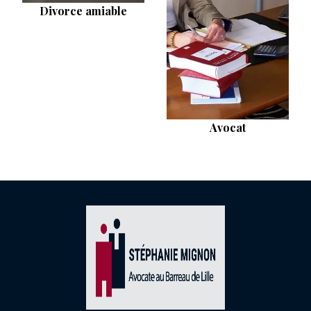
Divorce amiable
Avocat