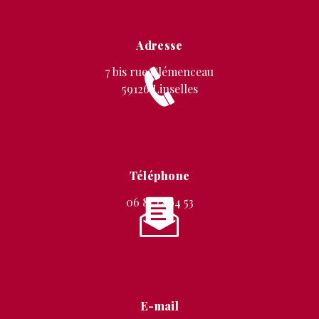
Adresse
7 bis rue Clémenceau
59126 Linselles
Téléphone
06 87 12 94 53
E-mail