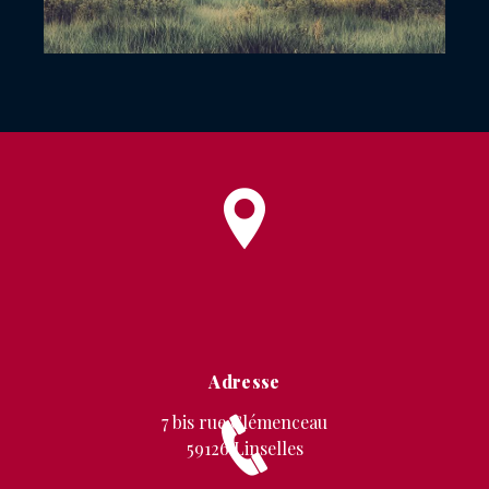
Adresse
7 bis rue Clémenceau
59126 Linselles