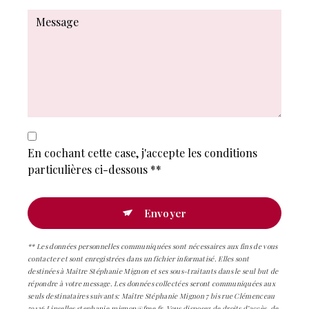
En cochant cette case, j'accepte les conditions
particulières ci-dessous **
Envoyer
** Les données personnelles communiquées sont nécessaires aux fins de vous
contacter et sont enregistrées dans un fichier informatisé. Elles sont
destinées à Maître Stéphanie Mignon et ses sous-traitants dans le seul but de
répondre à votre message. Les données collectées seront communiquées aux
seuls destinataires suivants: Maître Stéphanie Mignon 7 bis rue Clémenceau
59126 Linselles stephanie.mignon@free.fr. Vous disposez de droits d’accès, de