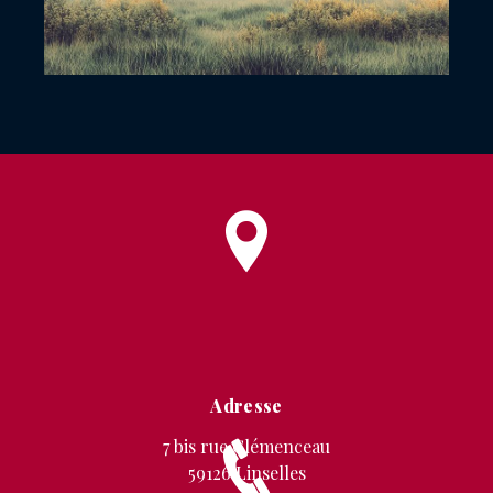
Adresse
7 bis rue Clémenceau
59126 Linselles