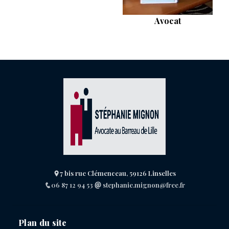
Avocat
7 bis rue Clémenceau, 59126 Linselles
06 87 12 94 53
stephanie.mignon@free.fr
Plan du site