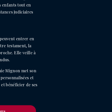
s enfants tout en
tances judiciaires
 peuvent entrer en
re testament, la
roche. Elle veille à
endus.
anie Mignon met son
 personnalisées et
et bénéficier de ses
ous