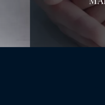
MA
DROI