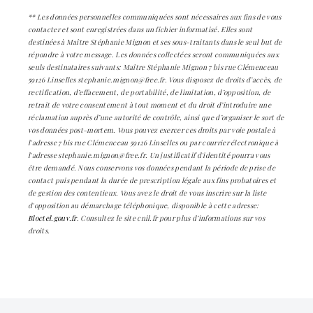
** Les données personnelles communiquées sont nécessaires aux fins de vous
contacter et sont enregistrées dans un fichier informatisé. Elles sont
destinées à Maître Stéphanie Mignon et ses sous-traitants dans le seul but de
répondre à votre message. Les données collectées seront communiquées aux
seuls destinataires suivants: Maître Stéphanie Mignon 7 bis rue Clémenceau
59126 Linselles stephanie.mignon@free.fr. Vous disposez de droits d’accès, de
rectification, d’effacement, de portabilité, de limitation, d’opposition, de
retrait de votre consentement à tout moment et du droit d’introduire une
réclamation auprès d’une autorité de contrôle, ainsi que d’organiser le sort de
vos données post-mortem. Vous pouvez exercer ces droits par voie postale à
l'adresse 7 bis rue Clémenceau 59126 Linselles ou par courrier électronique à
l'adresse stephanie.mignon@free.fr. Un justificatif d'identité pourra vous
être demandé. Nous conservons vos données pendant la période de prise de
contact puis pendant la durée de prescription légale aux fins probatoires et
de gestion des contentieux. Vous avez le droit de vous inscrire sur la liste
d'opposition au démarchage téléphonique, disponible à cette adresse:
Bloctel.gouv.fr
. Consultez le site cnil.fr pour plus d’informations sur vos
droits.