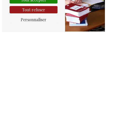
Tout refuser
Personnaliser
Avocat
7 bis rue Clémenceau, 59126 Linselles