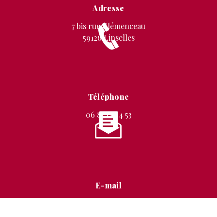
Adresse
7 bis rue Clémenceau
59126 Linselles
Téléphone
06 87 12 94 53
E-mail
stephanie.mignon@free.fr