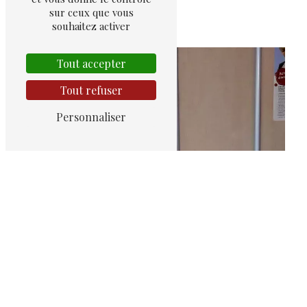
sur ceux que vous
Garde d'enfants
souhaitez activer
Tout accepter
Tout refuser
Personnaliser
Divorce amiable