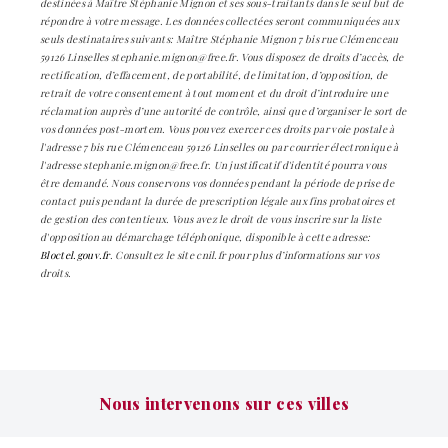
destinées à Maître Stéphanie Mignon et ses sous-traitants dans le seul but de
répondre à votre message. Les données collectées seront communiquées aux
seuls destinataires suivants: Maître Stéphanie Mignon 7 bis rue Clémenceau
59126 Linselles stephanie.mignon@free.fr. Vous disposez de droits d’accès, de
rectification, d’effacement, de portabilité, de limitation, d’opposition, de
retrait de votre consentement à tout moment et du droit d’introduire une
réclamation auprès d’une autorité de contrôle, ainsi que d’organiser le sort de
vos données post-mortem. Vous pouvez exercer ces droits par voie postale à
l'adresse 7 bis rue Clémenceau 59126 Linselles ou par courrier électronique à
l'adresse stephanie.mignon@free.fr. Un justificatif d'identité pourra vous
être demandé. Nous conservons vos données pendant la période de prise de
contact puis pendant la durée de prescription légale aux fins probatoires et
de gestion des contentieux. Vous avez le droit de vous inscrire sur la liste
d'opposition au démarchage téléphonique, disponible à cette adresse:
Bloctel.gouv.fr
. Consultez le site cnil.fr pour plus d’informations sur vos
droits.
Nous intervenons sur ces villes