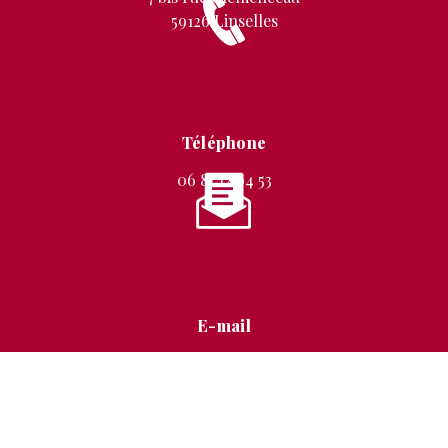
59126 Linselles
Téléphone
06 87 12 94 53
E-mail
stephanie.mignon@free.fr