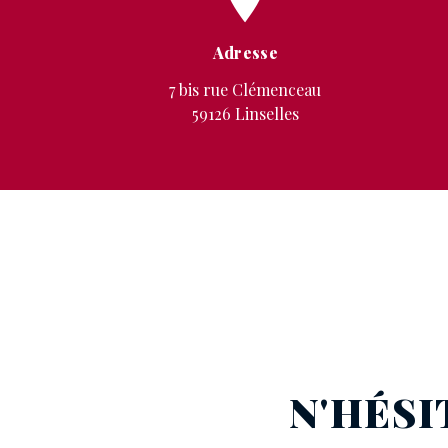
Adresse
7 bis rue Clémenceau
59126 Linselles
N'HÉSI