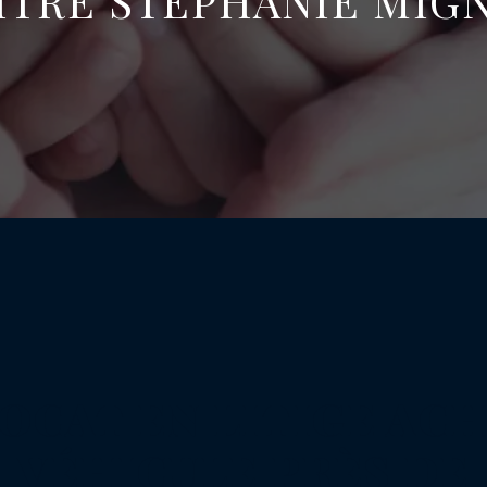
ÎTRE STÉPHANIE MIG
OCAT EN LITIGE AC
VÉHICULE PRÈS DE