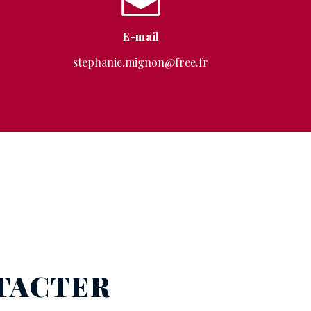
E-mail
stephanie.mignon@free.fr
NTACTER