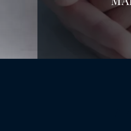
MA
AV