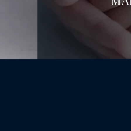
MA
DI