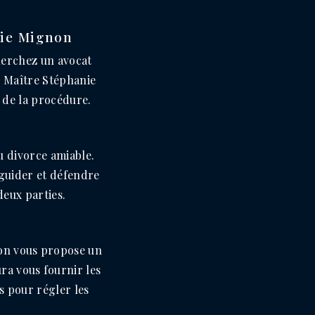
nie Mignon
herchez un avocat
? Maître Stéphanie
g de la procédure.
u divorce amiable.
 guider et défendre
deux parties.
non vous propose un
ra vous fournir les
s pour régler les