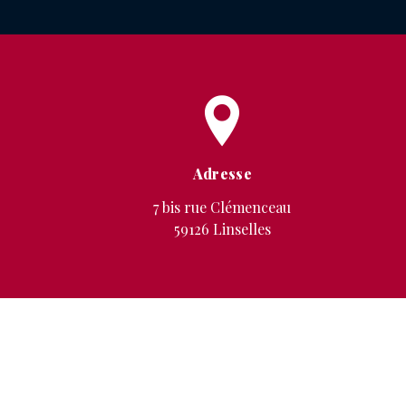
Adresse
7 bis rue Clémenceau
59126 Linselles