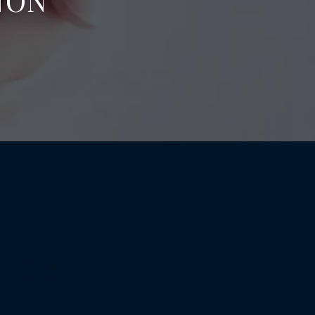
NON
 DE