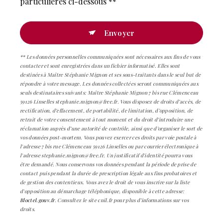
particulières ci-dessous **
Envoyer
** Les données personnelles communiquées sont nécessaires aux fins de vous
contacter et sont enregistrées dans un fichier informatisé. Elles sont
destinées à Maître Stéphanie Mignon et ses sous-traitants dans le seul but de
répondre à votre message. Les données collectées seront communiquées aux
seuls destinataires suivants: Maître Stéphanie Mignon 7 bis rue Clémenceau
59126 Linselles stephanie.mignon@free.fr. Vous disposez de droits d’accès, de
rectification, d’effacement, de portabilité, de limitation, d’opposition, de
retrait de votre consentement à tout moment et du droit d’introduire une
réclamation auprès d’une autorité de contrôle, ainsi que d’organiser le sort de
vos données post-mortem. Vous pouvez exercer ces droits par voie postale à
l'adresse 7 bis rue Clémenceau 59126 Linselles ou par courrier électronique à
l'adresse stephanie.mignon@free.fr. Un justificatif d'identité pourra vous
être demandé. Nous conservons vos données pendant la période de prise de
contact puis pendant la durée de prescription légale aux fins probatoires et
de gestion des contentieux. Vous avez le droit de vous inscrire sur la liste
d'opposition au démarchage téléphonique, disponible à cette adresse:
Bloctel.gouv.fr
. Consultez le site cnil.fr pour plus d’informations sur vos
droits.