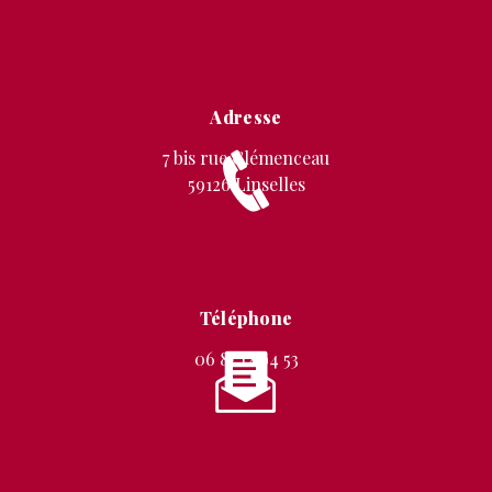
Adresse
7 bis rue Clémenceau
59126 Linselles
Téléphone
06 87 12 94 53