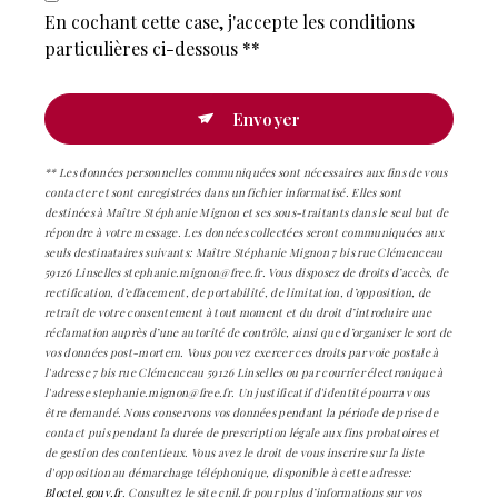
En cochant cette case, j'accepte les conditions
particulières ci-dessous **
Envoyer
** Les données personnelles communiquées sont nécessaires aux fins de vous
contacter et sont enregistrées dans un fichier informatisé. Elles sont
destinées à Maître Stéphanie Mignon et ses sous-traitants dans le seul but de
répondre à votre message. Les données collectées seront communiquées aux
seuls destinataires suivants: Maître Stéphanie Mignon 7 bis rue Clémenceau
59126 Linselles stephanie.mignon@free.fr. Vous disposez de droits d’accès, de
rectification, d’effacement, de portabilité, de limitation, d’opposition, de
retrait de votre consentement à tout moment et du droit d’introduire une
réclamation auprès d’une autorité de contrôle, ainsi que d’organiser le sort de
vos données post-mortem. Vous pouvez exercer ces droits par voie postale à
l'adresse 7 bis rue Clémenceau 59126 Linselles ou par courrier électronique à
l'adresse stephanie.mignon@free.fr. Un justificatif d'identité pourra vous
être demandé. Nous conservons vos données pendant la période de prise de
contact puis pendant la durée de prescription légale aux fins probatoires et
de gestion des contentieux. Vous avez le droit de vous inscrire sur la liste
d'opposition au démarchage téléphonique, disponible à cette adresse:
Bloctel.gouv.fr
. Consultez le site cnil.fr pour plus d’informations sur vos