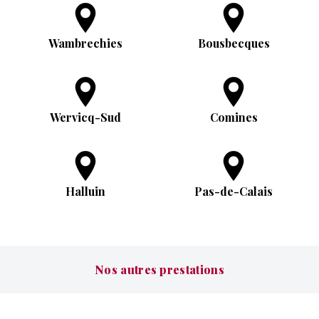
Wambrechies
Bousbecques
Wervicq-Sud
Comines
Halluin
Pas-de-Calais
Nos autres prestations