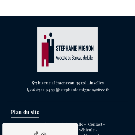
7 bis rue Clémenceau, 59126 Linselles
06 87 12 94 53
stephanie.mignon@free.fr
Plan du site
Accueil -
Droit de la famille -
Contact -
Contentieux achat de véhicule -