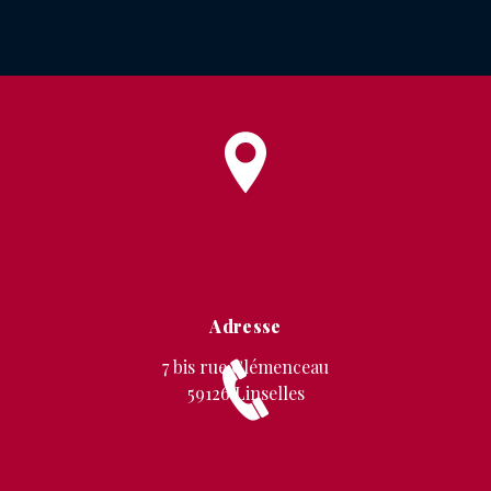
Adresse
7 bis rue Clémenceau
59126 Linselles