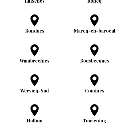
Linselles
Roncq
Bondues
Marcq-en-baroeul
Wambrechies
Bousbecques
Wervicq-Sud
Comines
Halluin
Tourcoing